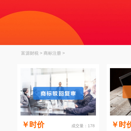
富源财税
>
商标注册
>
￥时价
￥时
成交量：178