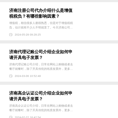
普通发票条件的增值...
济南注册公司代办介绍什么是增值
税税负？有哪些影响因素？
增值税，相信很多人都很熟悉，但是对于增值税税
负，估计就有不少人不明就里了。今天济南公司注
册代理就带大家来了解什么是增值税税负。 一、增
2024-05-28 09:28:25
值税税负率定义。增值税税负率是指增值税纳税义
务人当期应纳增值税占当期应税销售收入的比例。
二、增值税税...
济南代理记账公司介绍企业如何申
请开具电子发票？
济南代理记账公司介绍，日常在网站上购物或者去
餐厅就餐时，除了开具传统的纸质发票外，更多网
站和商家开始提供电子发票。与传统纸质发票相
2024-03-06 10:52:48
比，电子发票的申领、开具、流转、查验都可以通
过税务机关统一的电子发票管理系统在互联网上进
行，发票开具更快捷、查...
济南高企认证公司介绍企业如何申
请开具电子发票？
济南高企认证公司介绍，日常在网站上购物或者去
餐厅就餐时，除了开具传统的纸质发票外，更多网
站和商家开始提供电子发票。与传统纸质发票相
2024-02-22 16:42:54