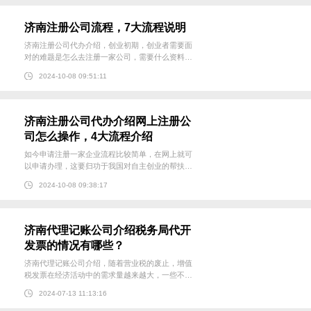
须有一位股东（投资者...
济南注册公司流程，7大流程说明
济南注册公司代办介绍，创业初期，创业者需要面
对的难题是怎么去注册一家公司，需要什么资料，
注册下来之后紧接着要去做税务上的核税。虽然各
2024-10-08 09:51:11
地政府部门多年来一直在努力简政放权，简化群众
办事流程，但是企业注册仍然是个繁琐的事情。
一、确定公司...
济南注册公司代办介绍网上注册公
司怎么操作，4大流程介绍
如今申请注册一家企业流程比较简单，在网上就可
以申请办理，这要归功于我国对自主创业的帮扶，
那么申请注册一家公司的流程是什么呢？那么下面
2024-10-08 09:38:17
济南注册公司代办为大家详细介绍一下网上怎么注
册公司流程，希望能帮到大家。 流程一、向工商管
理局申请公司名称...
济南代理记账公司介绍税务局代开
发票的情况有哪些？
济南代理记账公司介绍，随着营业税的废止，增值
税发票在经济活动中的需求量越来越大，一些不具
备开票条件的小规模纳税人和自然人，在发生业务
2024-07-13 11:13:16
后就需要到税务局申请代开发票。那么，哪些情况
下可以找税务局代开发票呢？ 1、符合自开增值税