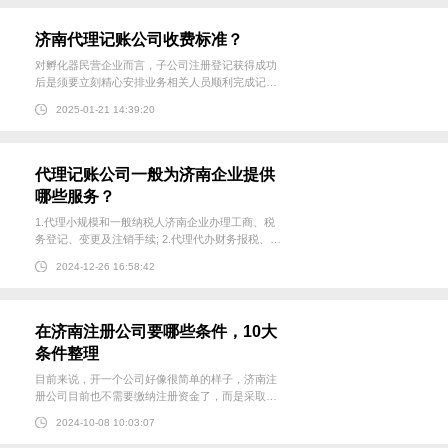
签订合作协议。...
济南代理记账公司收费标准？
对孵化器民营企业而言，子公司注册登记获得成功
后是须要立刻精心安排业务相关人员顺利完成记帐
缴税等组织工作。由此也可窥见，财务管理记帐对
2025-01-21 14:39:20
民营企业经营方式运行起着非常重要的作用。 但
是，鉴于如今全权记帐金融行业的日益规范化发
展，且全权记帐业务在...
代理记账公司一般为济南企业提供
哪些服务？
1.代理小规模和一般纳税人济南企业办理工商、税
务登记、变更及注销手续; 2.代理代办财务报税、代
理公司注册，协商与税务机关的关系; 3.代理企业所
2024-12-26 16:58:42
得税汇算清缴审计，代办代理会计; 4.代理企业财务
损失鉴证，代办记账手续; 5.代办一般纳税人审
核、...
在济南注册公司要哪些条件，10大
条件整理
目前来说，开一个公司好像很简单的样子，济南注
册公司目前也不需要缴纳注册资金了，而是采取的
认缴制度，所以开公司的门槛就降低了很多。那
2024-10-08 10:03:07
么，在济南注册公司要哪些条件？ 1、公司股东。
新《中华人民共和国公司法》规定，公司注册时必