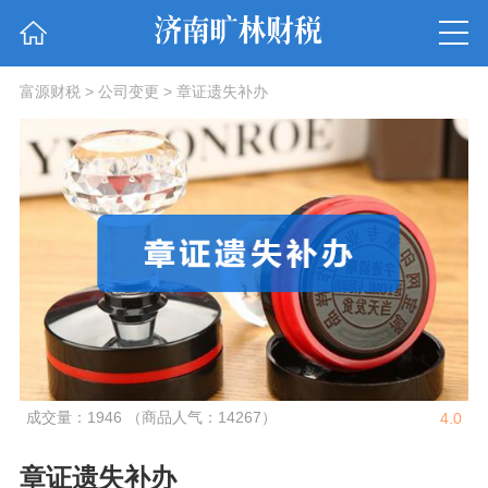
富源财税
>
公司变更
>
章证遗失补办
成交量：1946 （商品人气：14267）
4.0
章证遗失补办