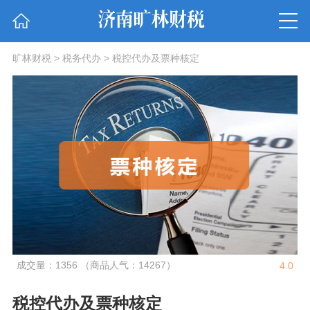
旷林财税
>
税务代办
>
税控代办及票种核定
成交量：1356 （商品人气：14267）
4.0
税控代办及票种核定