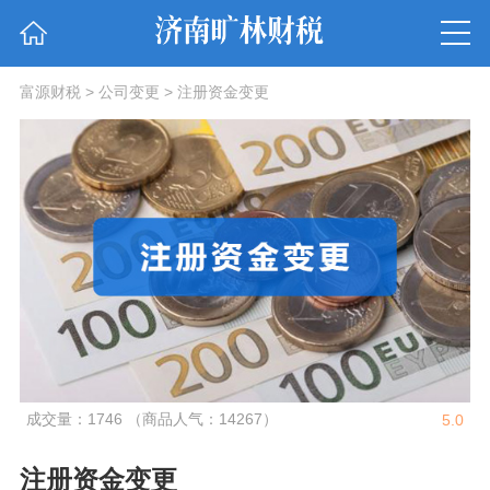
富源财税
>
公司变更
>
注册资金变更
成交量：1746 （商品人气：14267）
5.0
注册资金变更