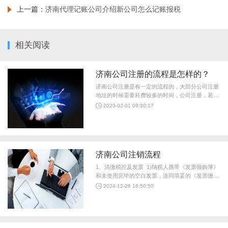
上一篇：
济南代理记账公司介绍新公司怎么记账报税
相关阅读
济南公司注册的流程是怎样的？
济南公司注册是有一定的流程的，大部分公司注册
地址的时候需要耗费较多的时间，公司注册，若是
有些相关环节费用没有通过审核，费用需要的时间
2023-02-01 09:30:17
就更久了，公司注册但是若有些创业者急于注册公
司，公司注册地址，如何注册才能解决他们的需求
呢，小编收集了公司...
济南公司注销流程
1、清缴税控及发票 1)纳税人携带《发票领购簿》
和未使用完毕的空白发票，连同填妥的《发票缴销
登记表》，办理缴销发票手续; 2)对各类需要验旧
2024-12-26 16:50:50
供新的发票，纳税人必须携带验旧发票进行验旧。
3)破产企业，提供《企业破产清算裁定书》在缴销
发票...