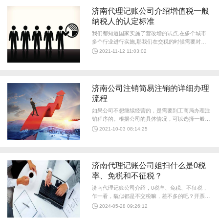
济南代理记账公司介绍增值税一般
纳税人的认定标准
我们都知道国家实施了营改增的试点,在多个城市
多个行业进行实施,那我们在交税的时候需要对最
新增值税一般纳税人进行一个认定,自从营改增以
2021-11-12 11:03:02
后增值税一般纳税人认定标准有什么变化吗?以下
是济南代理记账公司整理的增值税一般纳税人认定
标准。 一般纳税...
济南公司注销简易注销的详细办理
流程
如果公司不想继续经营的，是需要到工商局办理注
销程序的。根据公司的具体情况，可以选择一般注
销程序或者简易注销程序。现在简易注销为公司节
2021-10-03 08:14:25
省了大量的时间，带来了极大的便利，那么济南公
司注销简易注销的详细办理流程是什么呢？ 公司
注销办理流程...
济南代理记账公司姐扫什么是0税
率、免税和不征税？
济南代理记账公司介绍，0税率、免税、不征税，
乍一看，貌似都是不交税嘛，差不多的吧？开票时
税率统统选0就是了。相信很多人都会有这样的想
2024-05-28 09:26:12
法。今天，小编的同事就有接到电话来咨询这个问